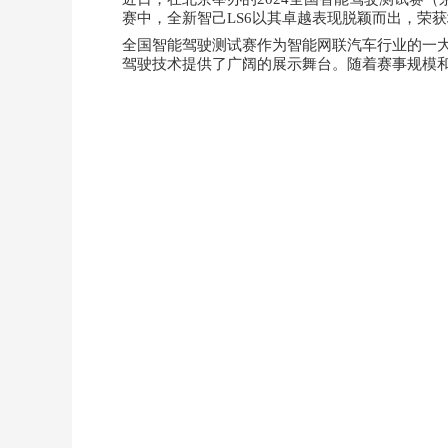
赛中，全新智己LS6以其卓越表现脱颖而出，荣
全国智能驾驶测试赛作为智能网联汽车行业的一
驾驶技术提供了广阔的展示舞台。随着赛事规模