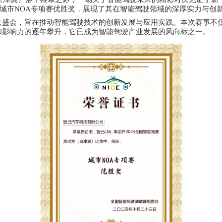
获城市NOA专项赛优胜奖，展现了其在智能驾驶领域的深厚实力与创
大盛会，旨在推动智能驾驶技术的创新发展与应用实践。本次赛事不
和影响力的逐年攀升，它已成为智能驾驶产业发展的风向标之一。