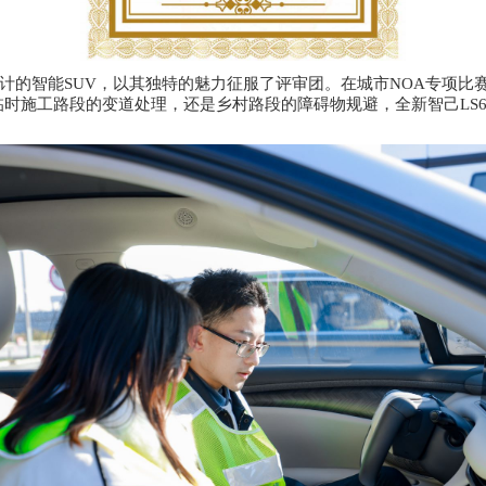
计的智能SUV，以其独特的魅力征服了评审团。在城市NOA专项比
时施工路段的变道处理，还是乡村路段的障碍物规避，全新智己LS