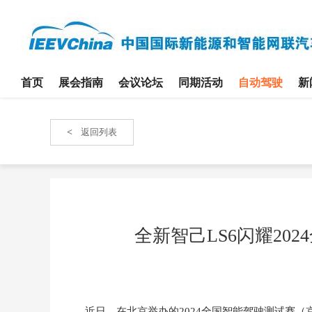
首页
展会指南
会议论坛
同期活动
自动驾驶
新
<
返回列表
全新智己LS6闪耀2
近日，在北京举办的2024全国智能驾驶测试赛