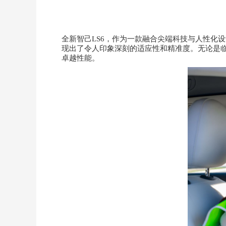
全新智己LS6，作为一款融合尖端科技与人性化设
现出了令人印象深刻的适应性和精准度。无论是临
卓越性能。