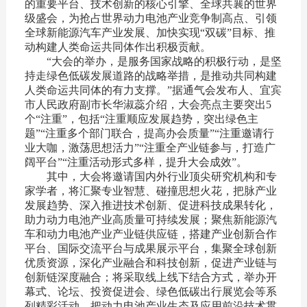
的重要平台、技术创新的核心引擎、全球共襄的世界
级盛会，为抢占世界动力电池产业竞争制高点、引领
全球新能源汽车产业发展、加快实现“双碳”目标、推
动构建人类命运共同体作出积极贡献。
“大会的举办，是服务国家战略的积极行动，是坚
持走绿色低碳发展道路的战略举措，是推动共同构建
人类命运共同体的有力支撑。”据通气会发布人、宜宾
市人民政府副市长华淑蕊介绍，大会亮点主要突出5
个“注重”，包括“注重顺应发展趋势，突出绿色主
题”“注重多个部门联合，提高办会质量”“注重邀请行
业大咖，激荡思想活力”“注重全产业链参与，打造广
阔平台”“注重活动形式多样，提升大会成效”。
其中，大会将邀请国内外行业顶尖研究机构和专
家学者，将汇聚专业智慧、碰撞思想火花，把脉产业
发展趋势、深入推进技术创新、促进科技成果转化，
助力动力电池产业高质量可持续发展；聚焦新能源汽
车和动力电池产业产业链供应链，搭建产业创新合作
平台、国际交流平台与成果展示平台，集聚全球创新
优质资源，深化产业融合和科技创新，促进产业链与
创新链深度融合；将采取线上线下结合方式，举办开
幕式、论坛、投资促进会、绿色低碳出行展览会等系
列精彩活动，把动力电池产业生态及应用前沿技术贯