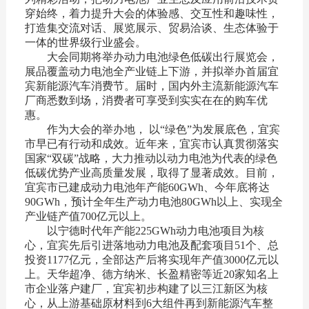
穿始终，着力提升大会的体验感、交互性和趣味性，
打造集交流对话、展览展示、贸易洽谈、生态体验于
一体的世界级行业盛会。
大会同期将举办动力电池绿色低碳出行展览会，
展品覆盖动力电池全产业链上下游，并拟举办首届宜
宾新能源汽车消费节。届时，国内外主流新能源汽车
厂商悉数到场，消费者可享受到实实在在的购车优
惠。
作为大会的举办地， 以“绿色”为发展底色，宜宾
市早已有行动和成效。近年来，宜宾市认真贯彻落实
国家“双碳”战略，大力推动以动力电池为代表的绿色
低碳优势产业高质量发展，取得了显著成效。目前，
宜宾市已建成动力电池年产能60GWh、今年底将达
90GWh，预计全年生产动力电池80GWh以上、实现全
产业链产值700亿元以上。
以宁德时代年产能225GWh动力电池项目为核
心，宜宾先后引进落地动力电池及配套项目51个、总
投资1177亿元，全部达产后将实现年产值3000亿元以
上。天华超净、德方纳米、长盈精密等近20家知名上
市企业落户建厂，宜宾初步构建了以三江新区为核
心，从上游基础原材料到6大组件再到新能源汽车整