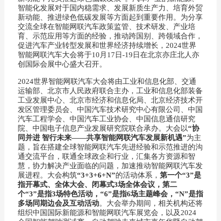
智能化发展对于国内稳需求、发展新质生产力、培育外贸
新动能、推进绿色低碳发展等方面起到重要作用。为分享
交流全球在智能网联汽车政策监管、技术研发、产业培
育、示范应用等方面的经验，推动跨国别、跨领域合作，
促进汽车产业转型发展和世界经济持续增长，2024世界
智能网联汽车大会将于10月17日-19日在北京亦庄北人亦
创国际会展中心盛大召开。
2024世界智能网联汽车大会将由工业和信息化部、交通
运输部、北京市人民政府联合主办，工业和信息化部装备
工业发展中心、北京市经济和信息化局、北京经济技术开
发区管理委员会、中国汽车技术研究中心有限公司、中国
汽车工程学会、中国汽车工业协会、中国信息通信研究
院、中国电子信息产业发展研究院联合承办。大会以
“协
同并进 智行未来——共享智能网联汽车发展新机遇”
为主
题，旨在搭建全球智能网联汽车先进经验和示范推进的沟
通交流平台，联通全球政企和行业，汇集各方资源和智
慧，协力解决产业面临的问题，加速推动智能网联汽车发
展进程。大会构筑
“3+3+6+N”
的活动体系，
第一个“3”是
指开幕式、全体大会、闭幕式3场全体会议，第二
个“3”是指3场特色活动，“6”是指6场主题峰会，“N”是指
多场同期边会及互动活动
。大会举办期间，相关机构还将
组织中国国际新能源和智能网联汽车展览会，
以及
2024