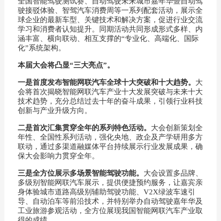
全国智能驾驶测试赛、自动驾驶未来城市嘉年华暨自动驾
驶接驳体验、智驾汽车消费周等一系列配套活动
，
展示全
球企业的最新车型、关键技术和解决方案，促进行业交流
学习和消费者认知提升。同期活动共同形成形式多样、内
涵丰富、横向联动、相互支撑的“专业化、高端化、国际
化”系统架构。
本届大会将凸显“三大亮点”。
一是首度发布智能网联汽车全球十大突破和十大趋势。
大
会将首次揭晓智能网联汽车产业十大发展突破与未来十大
技术趋势，充分总结过去十年的奋斗成果，引领行业科技
创新与产业升级方向。
二是首次汇集贯穿全年的系列特色活动。
大会创新策划全
年性、全国性系列活动，强化央地、政企及产学研用多方
联动，通过多渠道融媒体平台持续展示行业发展成果，确
保大会影响力贯穿全年。
三是全方位展示多场景智能驾驶功能。
大会设置多品牌、
多级别智能网联汽车展示，提供便捷预约服务，让嘉宾亲
身体验城市道路高级别辅助驾驶功能、V2X绿波车速引
导、自动泊车等前沿技术，并特别举办自动驾驶嘉年华及
工业旅游参观活动，全方位展现我国智能网联汽车产业取
得的成绩。