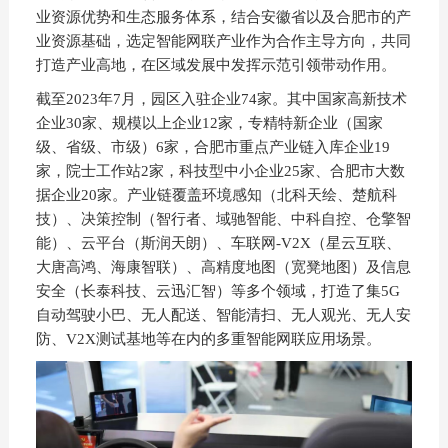
业资源优势和生态服务体系，结合安徽省以及合肥市的产
业资源基础，选定智能网联产业作为合作主导方向，共同
打造产业高地，在区域发展中发挥示范引领带动作用。
截至2023年7月，园区入驻企业74家。其中国家高新技术
企业30家、规模以上企业12家，专精特新企业（国家
级、省级、市级）6家，合肥市重点产业链入库企业19
家，院士工作站2家，科技型中⼩企业25家、合肥市大数
据企业20家。产业链覆盖环境感知（北科天绘、楚航科
技）、决策控制（智行者、域驰智能、中科自控、仓擎智
能）、云平台（斯润天朗）、车联网-V2X（星云互联、
大唐高鸿、海康智联）、高精度地图（宽凳地图）及信息
安全（长泰科技、云迅汇智）等多个领域，打造了集5G
自动驾驶小巴、无人配送、智能清扫、无人观光、无人安
防、V2X测试基地等在内的多重智能网联应用场景。