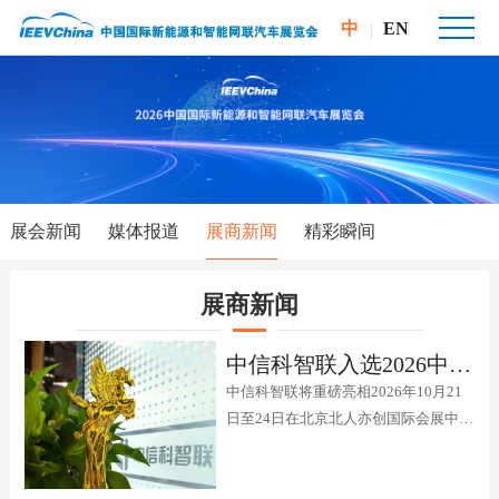
中
EN
|
展会新闻
媒体报道
展商新闻
精彩瞬间
展商新闻
中信科智联入选2026中国潜在独角兽榜单
中信科智联将重磅亮相2026年10月21
日至24日在北京北人亦创国际会展中心
举办的2026中国国际新能源和智能网联
汽车展览会。届时公司将携智能座舱、
C-V2X前装全栈量产方案、主动安全守